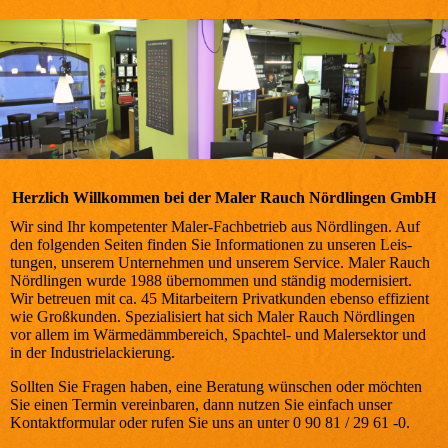
Herzlich Willkommen bei der Maler Rauch Nördlingen GmbH
Wir sind Ihr kompetenter Maler-Fachbetrieb aus Nörd­lingen. Auf
den folgenden Seiten finden Sie Informationen zu unseren Leis­
tungen, unserem Unternehmen und unse­rem Service. Maler Rauch
Nördlingen wurde 1988 über­nommen und ständig moder­nisiert.
Wir betreuen mit ca. 45 Mit­arbeitern Privatkunden ebenso effizient
wie Groß­kunden. Spezialisiert hat sich Maler Rauch Nördlingen
vor allem im Wärme­dämmbereich, Spachtel- und Maler­sektor und
in der Industrie­lackierung.
Sollten Sie Fragen haben, eine Beratung wünschen oder möchten
Sie einen Termin verein­baren, dann nutzen Sie einfach unser
Kontakt­formular oder rufen Sie uns an unter 0 90 81 / 29 61 -0.