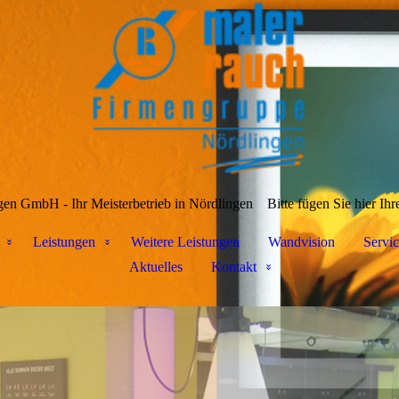
en GmbH - Ihr Meisterbetrieb in Nördlingen
Bitte fügen Sie hier Ihr
Leistungen
Weitere Leistungen
Wandvision
Servic
Aktuelles
Kontakt