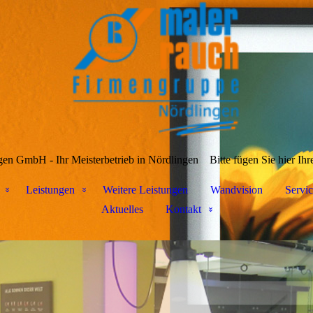
en GmbH - Ihr Meisterbetrieb in Nördlingen
Bitte fügen Sie hier Ihr
Leistungen
Weitere Leistungen
Wandvision
Servic
Aktuelles
Kontakt