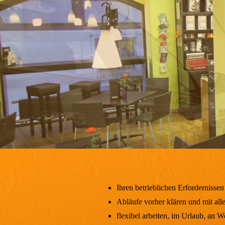
Ihren betrieblichen Erfordernisse
Abläufe vorher klären und mit all
flexibel arbeiten, im Urlaub, an