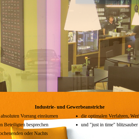
Industrie- und Gewerbeanstriche
n absoluten Vorrang einräumen
die optimalen Verfahren, Wer
en Beteiligten besprechen
und "just in time" blitzsaube
 Wochenenden oder Nachts