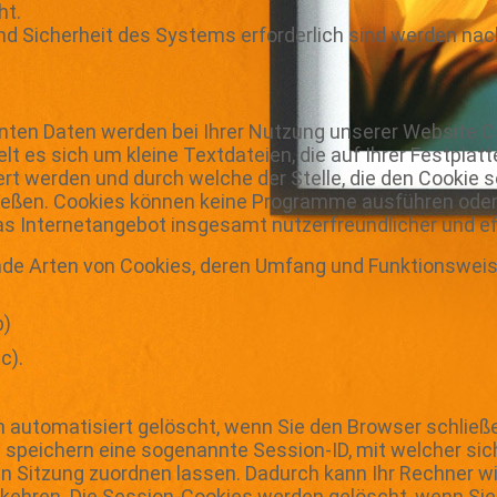
ht.
 und Sicherheit des Systems erforderlich sind werden na
nten Daten werden bei Ihrer Nutzung unserer Website 
lt es sich um kleine Textdateien, die auf Ihrer Festpl
 werden und durch welche der Stelle, die den Cookie se
ießen. Cookies können keine Programme ausführen oder
das Internetangebot insgesamt nutzerfreundlicher und e
nde Arten von Cookies, deren Umfang und Funktionsweis
b)
c).
 automatisiert gelöscht, wenn Sie den Browser schließ
e speichern eine sogenannte Session-ID, mit welcher si
Sitzung zuordnen lassen. Dadurch kann Ihr Rechner w
kehren. Die Session-Cookies werden gelöscht, wenn Sie