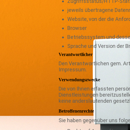
Zugriffsstatus/HTTP-Sta
jeweils übertragene Date
Website, von der die Anfo
Browser
Betriebssystem und desse
Sprache und Version der B
Verantwortlicher
Den Verantwortlichen gem. Ar
Impressum.
Verwendungszwecke
Die von Ihnen erfassten persö
Dienstleistungen bereitzustelle
keine anderslautenden gesetz
Betroffenenrechte
Sie haben gegenüber uns folg