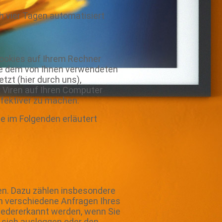
ch vier Tagen automatisiert
Cookies auf Ihrem Rechner
atte dem von Ihnen verwendeten
tzt (hier durch uns),
 Viren auf Ihren Computer
ffektiver zu machen.
e im Folgenden erläutert
en. Dazu zählen insbesondere
ch verschiedene Anfragen Ihres
iedererkannt werden, wenn Sie
 sich ausloggen oder den