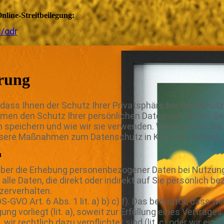
line-Streitbeilegung:
/odr
ärung
 dass Ihnen der Schutz Ihrer Privatsphäre bei der Benut
hmen den Schutz Ihrer persönlichen Daten sehr ernst. D
 speichern und wie wir sie verwenden. Wir möchten Sie 
nsere Maßnahmen zum Datenschutz in Kenntnis setzen.
n
 über die Erhebung personenbezogener Daten bei Nutzun
e Daten, die direkt oder indirekt auf Sie persönlich bez
zerverhalten.
-GVO Art. 6 Abs. 1 lit. a) b) c) f). Das bedeutet, dass 
ung vorliegt (lit. a), soweit zur Erfüllung eines Vertrages
 wir rechtlich dazu verpflichtet sind (lit. c) oder wir ein