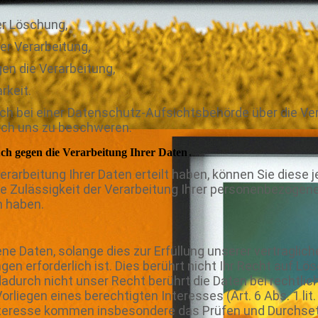
er Löschung,
er Verarbeitung,
en die Verarbeitung,
rkeit.
ch bei einer Datenschutz-Aufsichtsbehörde über die Ver
ch uns zu beschweren.
ch gegen die Verarbeitung Ihrer Daten
 Verarbeitung Ihrer Daten erteilt haben, können Sie diese j
die Zulässigkeit der Verarbeitung Ihrer personenbezogen
 haben.
e Daten, solange dies zur Erfüllung unserer vertraglich
gen erforderlich ist. Dies berührt nicht Ihr Recht auf L
adurch nicht unser Recht berührt die Daten bei rechtlic
 Vorliegen eines berechtigten Interesses (Art. 6 Abs. 1 lit
Interesse kommen insbesondere das Prüfen und Durchse