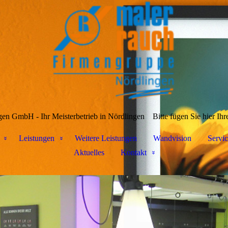
en GmbH - Ihr Meisterbetrieb in Nördlingen
Bitte fügen Sie hier Ihr
Leistungen
Weitere Leistungen
Wandvision
Servic
Aktuelles
Kontakt