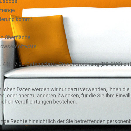
tuscode
nmenge
rderung kommt
n Oberfläche
rowsersoftware.
t. 4 Nr. 7 EU-Datenschutz-Grundverordnung (DS-GVO) en
nlichen Daten werden wir nur dazu verwenden, Ihnen di
n, oder aber zu anderen Zwecken, für die Sie Ihre Einwill
lichen Verpflichtungen bestehen.
ende Rechte hinsichtlich der Sie betreffenden persone