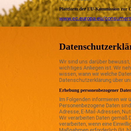
Plattform der EU-Kommission zur On
www.ec.europa.eu/consumers
Datenschutz­erkl
Wir sind uns darüber bewusst,
wichtiges Anliegen ist. Wir ne
wissen, wann wir welche Daten
Datenschutzerklärung über u
Erhebung personenbezogener Date
Im Folgenden informieren wir
Personenbezogene Daten sind all
Adresse, E-Mail-Adressen, Nut
Wir verarbeiten Daten gemäß DS
verarbeiten, wenn eine Einwillig
Maßnahmen erforderlich (lit. b),