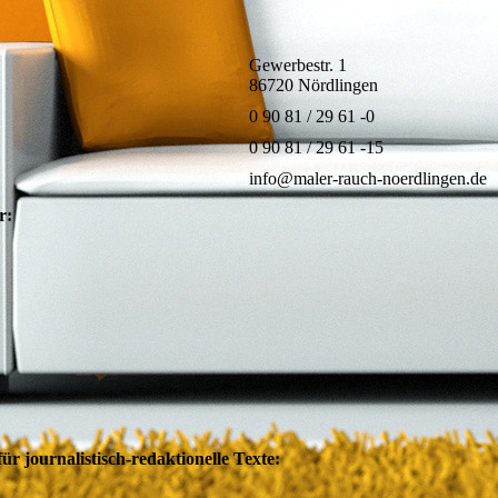
Gewerbestr. 1
86720 Nördlingen
0 90 81 / 29 61 -0
0 90 81 / 29 61 -15
info@maler-rauch-noerdlingen.de
r:
ür journalistisch-redaktionelle Texte: