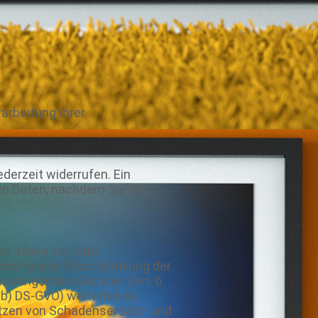
arbeitung Ihrer
ederzeit widerrufen. Ein
en Daten, nachdem Sie ihn
en sowie vor- und
öschung oder Einschränkung der
h zwingenden Gründen (Art. 6
. b) DS-GVO) weiterhin zu
tzen von Schadensersatz- und