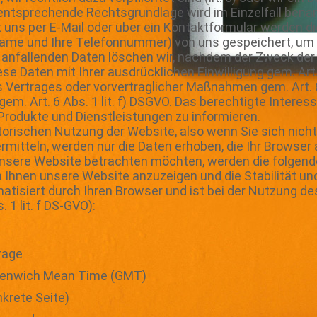
ie entsprechende Rechtsgrundlage wird im Einzelfall bena
 uns per E-Mail oder über ein Kontaktformular werden di
r Name und Ihre Telefonnummer) von uns gespeichert, um
fallenden Daten löschen wir, nachdem der Zweck der A
se Daten mit Ihrer ausdrücklichen Einwilligung gem. Art. 
 Vertrages oder vorvertraglicher Maßnahmen gem. Art. 6 
m. Art. 6 Abs. 1 lit. f) DSGVO. Das berechtigte Interess
rodukte und Dienstleistungen zu informieren.
torischen Nutzung der Website, also wenn Sie sich nicht
rmitteln, werden nur die Daten erhoben, die Ihr Browser
unsere Website betrachten möchten, werden die folgende
m Ihnen unsere Website anzuzeigen und die Stabilität un
matisiert durch Ihren Browser und ist bei der Nutzung de
 1 lit. f DS-GVO):
rage
reenwich Mean Time (GMT)
nkrete Seite)