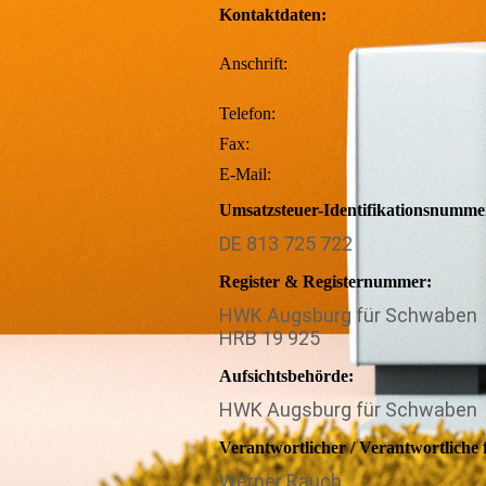
Kontaktdaten:
Anschrift:
Telefon:
Fax:
E-Mail:
Umsatzsteuer-Identifikationsnumme
DE 813 725 722
Register & Registernummer:
HWK Augsburg für Schwaben
HRB 19 925
Aufsichtsbehörde:
HWK Augsburg für Schwaben
Verantwortlicher / Verantwortliche f
Werner Rauch