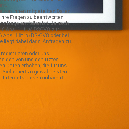
nnt.
e von Ihnen mitgeteilten Daten
 Ihre Fragen zu beantworten.
nfrage entfallen ist. Je nach
6 Abs. 1 lit. a) DSGVO, zur
Abs. 1 lit. b) DS-GVO oder bei
e liegt dabei darin, Anfragen zu
 registrieren oder uns
 an den von uns genutzten
n Daten erhoben, die für uns
d Sicherheit zu gewährleisten.
s Internets diesem inhärent.