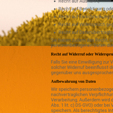
Recht auf Auskunft,
Recht auf Berichtigung od
Recht auf Einschränkung d
Recht auf Widerspruch geg
Recht auf Datenübertragba
Sie haben zudem das Recht, si
personenbezogenen Daten dur
Recht auf Widerruf oder Widerspru
Falls Sie eine Einwilligung zur
solcher Widerruf beeinflusst 
gegenüber uns ausgesprochen
Aufbewahrung von Daten
Wir speichern personenbezogen
nachvertraglichen Verpflichtun
Verarbeitung. Außerdem wird d
Abs. 1 lit. c) DS-GVO) oder bei
speichern. Als berechtigtes 