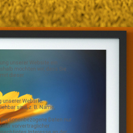
zung unserer Website ein
eshalb möchten wir, dass Sie
mit dieser
g unserer Website.
iehbar sind, z. B. Name,
wir personenbezogene Daten nur
 oder vorvertraglicher
 berechtigtes Interesse an der